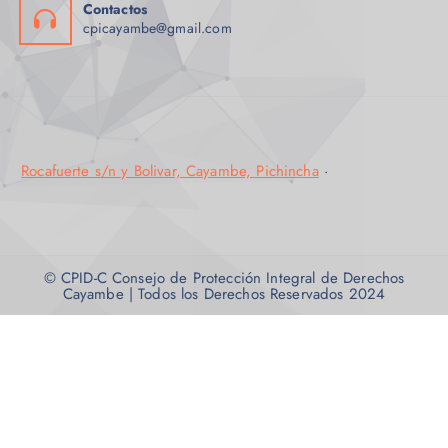
Contactos
cpicayambe@gmail.com
Rocafuerte s/n y Bolivar, Cayambe, Pichincha
·
© CPID-C Consejo de Protección Integral de Derechos
Cayambe | Todos los Derechos Reservados 2024