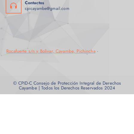
Contactos
cpicayambe@gmail.com
Rocafuerte s/n y Bolivar, Cayambe, Pichincha
·
© CPID-C Consejo de Protección Integral de Derechos
Cayambe | Todos los Derechos Reservados 2024