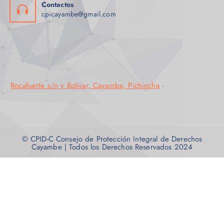
Contactos
cpicayambe@gmail.com
Rocafuerte s/n y Bolivar, Cayambe, Pichincha
·
© CPID-C Consejo de Protección Integral de Derechos
Cayambe | Todos los Derechos Reservados 2024